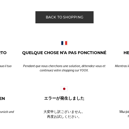
BACK TO SHOPPING
RTO
QUELQUE CHOSE N’A PAS FONCTIONNÉ
H
ua il tuo
Pendant que nous cherchons une solution, détendez-vous et
Mientras l
continuez votre shopping sur YOOX.
EN
エラーが発生しました
zurück und
大変申し訳ございません。
Мы ра
再度お試しください。