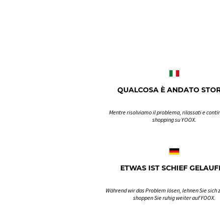
QUALCOSA È ANDATO STO
Mentre risolviamo il problema, rilassati e contin
shopping su YOOX.
ETWAS IST SCHIEF GELAUF
Während wir das Problem lösen, lehnen Sie sich 
shoppen Sie ruhig weiter auf YOOX.