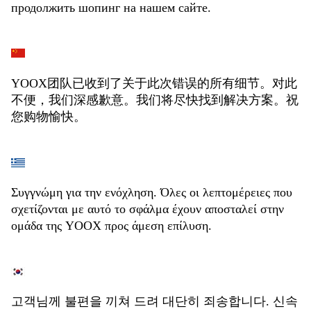
продолжить шопинг на нашем сайте.
YOOX团队已收到了关于此次错误的所有细节。对此
不便，我们深感歉意。我们将尽快找到解决方案。祝
您购物愉快。
Συγγνώμη για την ενόχληση. Όλες οι λεπτομέρειες που
σχετίζονται με αυτό το σφάλμα έχουν αποσταλεί στην
ομάδα της YOOX προς άμεση επίλυση.
고객님께 불편을 끼쳐 드려 대단히 죄송합니다. 신속