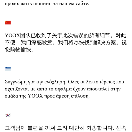
продолжить шопинг на нашем сайте.
YOOX团队已收到了关于此次错误的所有细节。对此
不便，我们深感歉意。我们将尽快找到解决方案。祝
您购物愉快。
Συγγνώμη για την ενόχληση. Όλες οι λεπτομέρειες που
σχετίζονται με αυτό το σφάλμα έχουν αποσταλεί στην
ομάδα της YOOX προς άμεση επίλυση.
고객님께 불편을 끼쳐 드려 대단히 죄송합니다. 신속