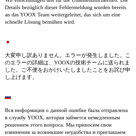
Wir entschuldigen uns für die Unannehmlichkeiten. Die
Details bezüglich dieser Fehlermeldung wurden bereits
an das YOOX Team weitergeleitet, das sich um eine
schnelle Lösung bemühen wird.
大変申し訳ありません。エラーが発生しました。こ
のエラーの詳細は、YOOXの技術チームに送られま
した。ご不便をおかけいたしましたことをお詫び申
し上げます。
Вся информация о данной ошибке была отправлена
в службу YOOX, которая займется немедленным
решением этого вопроса. Мы приносим свои
извинения за возникшие неудобства и приглашаем