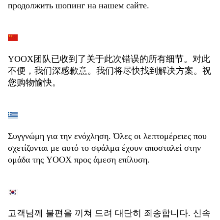
продолжить шопинг на нашем сайте.
YOOX团队已收到了关于此次错误的所有细节。对此
不便，我们深感歉意。我们将尽快找到解决方案。祝
您购物愉快。
Συγγνώμη για την ενόχληση. Όλες οι λεπτομέρειες που
σχετίζονται με αυτό το σφάλμα έχουν αποσταλεί στην
ομάδα της YOOX προς άμεση επίλυση.
고객님께 불편을 끼쳐 드려 대단히 죄송합니다. 신속