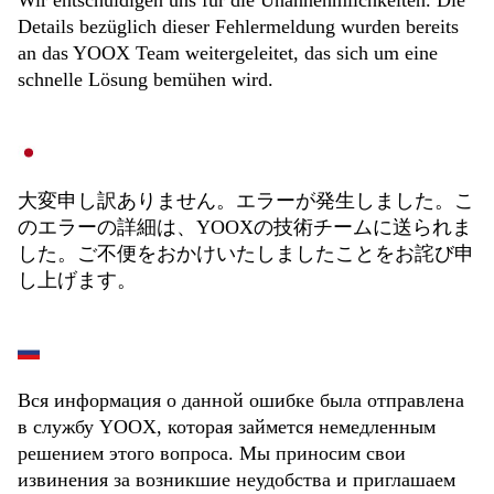
Wir entschuldigen uns für die Unannehmlichkeiten. Die
Details bezüglich dieser Fehlermeldung wurden bereits
an das YOOX Team weitergeleitet, das sich um eine
schnelle Lösung bemühen wird.
大変申し訳ありません。エラーが発生しました。こ
のエラーの詳細は、YOOXの技術チームに送られま
した。ご不便をおかけいたしましたことをお詫び申
し上げます。
Вся информация о данной ошибке была отправлена
в службу YOOX, которая займется немедленным
решением этого вопроса. Мы приносим свои
извинения за возникшие неудобства и приглашаем