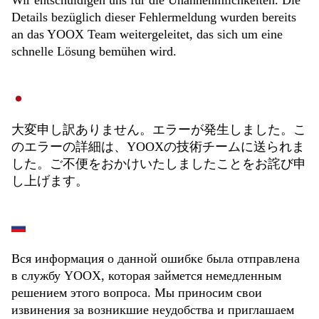
Wir entschuldigen uns für die Unannehmlichkeiten. Die
Details bezüglich dieser Fehlermeldung wurden bereits
an das YOOX Team weitergeleitet, das sich um eine
schnelle Lösung bemühen wird.
大変申し訳ありません。エラーが発生しました。こ
のエラーの詳細は、YOOXの技術チームに送られま
した。ご不便をおかけいたしましたことをお詫び申
し上げます。
Вся информация о данной ошибке была отправлена
в службу YOOX, которая займется немедленным
решением этого вопроса. Мы приносим свои
извинения за возникшие неудобства и приглашаем