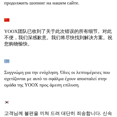
продолжить шопинг на нашем сайте.
YOOX团队已收到了关于此次错误的所有细节。对此
不便，我们深感歉意。我们将尽快找到解决方案。祝
您购物愉快。
Συγγνώμη για την ενόχληση. Όλες οι λεπτομέρειες που
σχετίζονται με αυτό το σφάλμα έχουν αποσταλεί στην
ομάδα της YOOX προς άμεση επίλυση.
고객님께 불편을 끼쳐 드려 대단히 죄송합니다. 신속