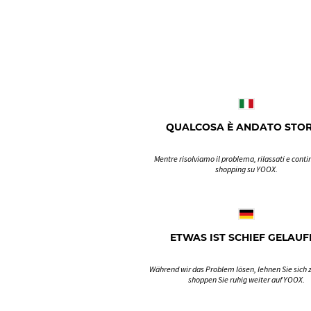
QUALCOSA È ANDATO STO
Mentre risolviamo il problema, rilassati e contin
shopping su YOOX.
ETWAS IST SCHIEF GELAUF
Während wir das Problem lösen, lehnen Sie sich 
shoppen Sie ruhig weiter auf YOOX.