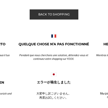
BACK TO SHOPPING
RTO
QUELQUE CHOSE N’A PAS FONCTIONNÉ
H
ua il tuo
Pendant que nous cherchons une solution, détendez-vous et
Mientras l
continuez votre shopping sur YOOX.
EN
エラーが発生しました
zurück und
大変申し訳ございません。
Мы ра
再度お試しください。