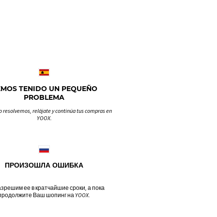
EMOS TENIDO UN PEQUEÑO
PROBLEMA
o resolvemos, relájate y continúa tus compras en
YOOX.
ПРОИЗОШЛА ОШИБКА
зрешим ее в кратчайшие сроки, а пока
продолжите Ваш шопинг на YOOX.