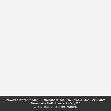
Powered by YOOX S.p.A.
-
Copyright
©
2000-2026
YOOX S.p.A.
-
All Rights
Reserved - SIAE Licence # 401/I/526
약관 및 정책
/
개인정보 처리방침