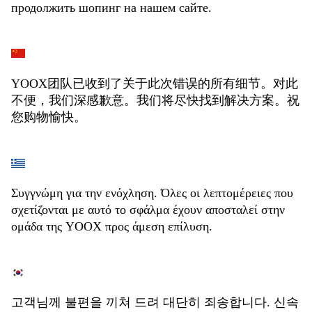
продолжить шопинг на нашем сайте.
YOOX团队已收到了关于此次错误的所有细节。对此
不便，我们深感歉意。我们将尽快找到解决方案。祝
您购物愉快。
Συγγνώμη για την ενόχληση. Όλες οι λεπτομέρειες που
σχετίζονται με αυτό το σφάλμα έχουν αποσταλεί στην
ομάδα της YOOX προς άμεση επίλυση.
고객님께 불편을 끼쳐 드려 대단히 죄송합니다. 신속