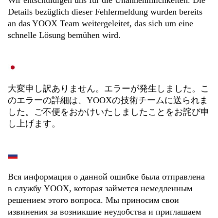
Wir entschuldigen uns für die Unannehmlichkeiten. Die
Details bezüglich dieser Fehlermeldung wurden bereits
an das YOOX Team weitergeleitet, das sich um eine
schnelle Lösung bemühen wird.
大変申し訳ありません。エラーが発生しました。こ
のエラーの詳細は、YOOXの技術チームに送られま
した。ご不便をおかけいたしましたことをお詫び申
し上げます。
Вся информация о данной ошибке была отправлена
в службу YOOX, которая займется немедленным
решением этого вопроса. Мы приносим свои
извинения за возникшие неудобства и приглашаем