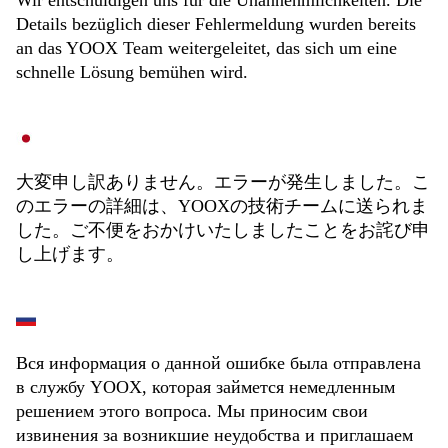
Wir entschuldigen uns für die Unannehmlichkeiten. Die
Details bezüglich dieser Fehlermeldung wurden bereits
an das YOOX Team weitergeleitet, das sich um eine
schnelle Lösung bemühen wird.
大変申し訳ありません。エラーが発生しました。こ
のエラーの詳細は、YOOXの技術チームに送られま
した。ご不便をおかけいたしましたことをお詫び申
し上げます。
Вся информация о данной ошибке была отправлена
в службу YOOX, которая займется немедленным
решением этого вопроса. Мы приносим свои
извинения за возникшие неудобства и приглашаем