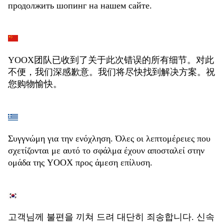
продолжить шопинг на нашем сайте.
YOOX团队已收到了关于此次错误的所有细节。对此
不便，我们深感歉意。我们将尽快找到解决方案。祝
您购物愉快。
Συγγνώμη για την ενόχληση. Όλες οι λεπτομέρειες που
σχετίζονται με αυτό το σφάλμα έχουν αποσταλεί στην
ομάδα της YOOX προς άμεση επίλυση.
고객님께 불편을 끼쳐 드려 대단히 죄송합니다. 신속