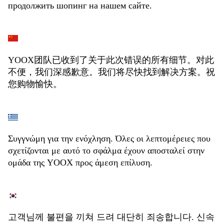
продолжить шопинг на нашем сайте.
YOOX团队已收到了关于此次错误的所有细节。对此
不便，我们深感歉意。我们将尽快找到解决方案。祝
您购物愉快。
Συγγνώμη για την ενόχληση. Όλες οι λεπτομέρειες που
σχετίζονται με αυτό το σφάλμα έχουν αποσταλεί στην
ομάδα της YOOX προς άμεση επίλυση.
고객님께 불편을 끼쳐 드려 대단히 죄송합니다. 신속