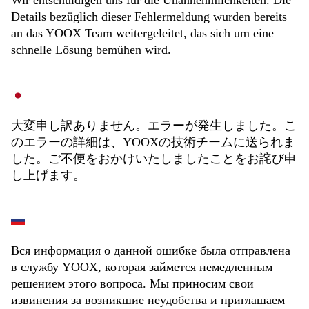
Wir entschuldigen uns für die Unannehmlichkeiten. Die
Details bezüglich dieser Fehlermeldung wurden bereits
an das YOOX Team weitergeleitet, das sich um eine
schnelle Lösung bemühen wird.
大変申し訳ありません。エラーが発生しました。こ
のエラーの詳細は、YOOXの技術チームに送られま
した。ご不便をおかけいたしましたことをお詫び申
し上げます。
Вся информация о данной ошибке была отправлена
в службу YOOX, которая займется немедленным
решением этого вопроса. Мы приносим свои
извинения за возникшие неудобства и приглашаем