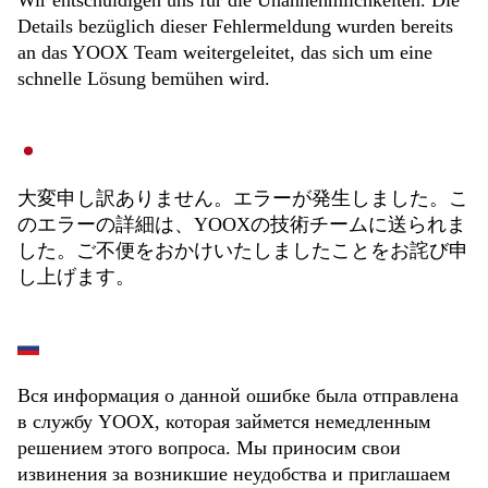
Wir entschuldigen uns für die Unannehmlichkeiten. Die
Details bezüglich dieser Fehlermeldung wurden bereits
an das YOOX Team weitergeleitet, das sich um eine
schnelle Lösung bemühen wird.
大変申し訳ありません。エラーが発生しました。こ
のエラーの詳細は、YOOXの技術チームに送られま
した。ご不便をおかけいたしましたことをお詫び申
し上げます。
Вся информация о данной ошибке была отправлена
в службу YOOX, которая займется немедленным
решением этого вопроса. Мы приносим свои
извинения за возникшие неудобства и приглашаем