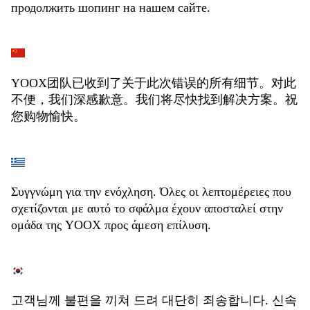
продолжить шопинг на нашем сайте.
YOOX团队已收到了关于此次错误的所有细节。对此
不便，我们深感歉意。我们将尽快找到解决方案。祝
您购物愉快。
Συγγνώμη για την ενόχληση. Όλες οι λεπτομέρειες που
σχετίζονται με αυτό το σφάλμα έχουν αποσταλεί στην
ομάδα της YOOX προς άμεση επίλυση.
고객님께 불편을 끼쳐 드려 대단히 죄송합니다. 신속