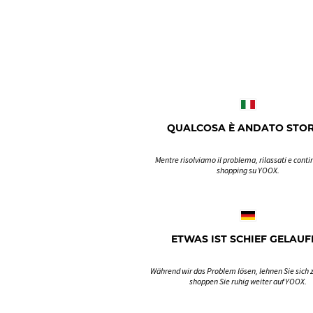
QUALCOSA È ANDATO STO
Mentre risolviamo il problema, rilassati e contin
shopping su YOOX.
ETWAS IST SCHIEF GELAUF
Während wir das Problem lösen, lehnen Sie sich 
shoppen Sie ruhig weiter auf YOOX.