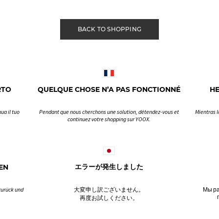
BACK TO SHOPPING
RTO
QUELQUE CHOSE N’A PAS FONCTIONNÉ
H
ua il tuo
Pendant que nous cherchons une solution, détendez-vous et
Mientras l
continuez votre shopping sur YOOX.
EN
エラーが発生しました
zurück und
大変申し訳ございません。
Мы ра
再度お試しください。