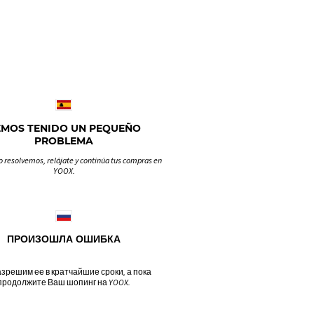
EMOS TENIDO UN PEQUEÑO
PROBLEMA
o resolvemos, relájate y continúa tus compras en
YOOX.
ПРОИЗОШЛА ОШИБКА
зрешим ее в кратчайшие сроки, а пока
продолжите Ваш шопинг на YOOX.