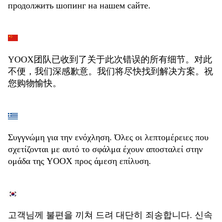
продолжить шопинг на нашем сайте.
YOOX团队已收到了关于此次错误的所有细节。对此
不便，我们深感歉意。我们将尽快找到解决方案。祝
您购物愉快。
Συγγνώμη για την ενόχληση. Όλες οι λεπτομέρειες που
σχετίζονται με αυτό το σφάλμα έχουν αποσταλεί στην
ομάδα της YOOX προς άμεση επίλυση.
고객님께 불편을 끼쳐 드려 대단히 죄송합니다. 신속