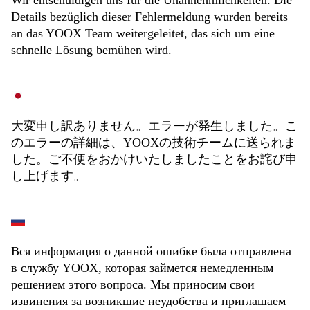
Wir entschuldigen uns für die Unannehmlichkeiten. Die
Details bezüglich dieser Fehlermeldung wurden bereits
an das YOOX Team weitergeleitet, das sich um eine
schnelle Lösung bemühen wird.
大変申し訳ありません。エラーが発生しました。こ
のエラーの詳細は、YOOXの技術チームに送られま
した。ご不便をおかけいたしましたことをお詫び申
し上げます。
Вся информация о данной ошибке была отправлена
в службу YOOX, которая займется немедленным
решением этого вопроса. Мы приносим свои
извинения за возникшие неудобства и приглашаем