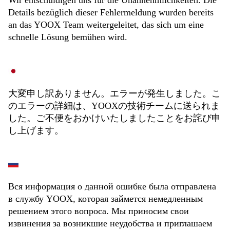
Wir entschuldigen uns für die Unannehmlichkeiten. Die
Details bezüglich dieser Fehlermeldung wurden bereits
an das YOOX Team weitergeleitet, das sich um eine
schnelle Lösung bemühen wird.
大変申し訳ありません。エラーが発生しました。こ
のエラーの詳細は、YOOXの技術チームに送られま
した。ご不便をおかけいたしましたことをお詫び申
し上げます。
Вся информация о данной ошибке была отправлена
в службу YOOX, которая займется немедленным
решением этого вопроса. Мы приносим свои
извинения за возникшие неудобства и приглашаем