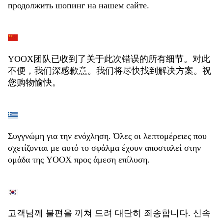
продолжить шопинг на нашем сайте.
YOOX团队已收到了关于此次错误的所有细节。对此
不便，我们深感歉意。我们将尽快找到解决方案。祝
您购物愉快。
Συγγνώμη για την ενόχληση. Όλες οι λεπτομέρειες που
σχετίζονται με αυτό το σφάλμα έχουν αποσταλεί στην
ομάδα της YOOX προς άμεση επίλυση.
고객님께 불편을 끼쳐 드려 대단히 죄송합니다. 신속