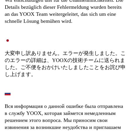
Wir entschuldigen uns für die Unannehmlichkeiten. Die
Details bezüglich dieser Fehlermeldung wurden bereits
an das YOOX Team weitergeleitet, das sich um eine
schnelle Lösung bemühen wird.
大変申し訳ありません。エラーが発生しました。こ
のエラーの詳細は、YOOXの技術チームに送られま
した。ご不便をおかけいたしましたことをお詫び申
し上げます。
Вся информация о данной ошибке была отправлена
в службу YOOX, которая займется немедленным
решением этого вопроса. Мы приносим свои
извинения за возникшие неудобства и приглашаем