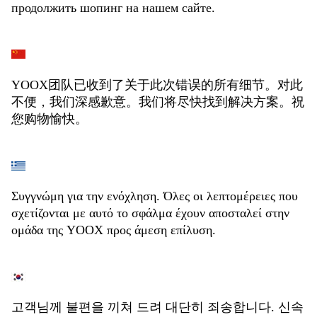
продолжить шопинг на нашем сайте.
YOOX团队已收到了关于此次错误的所有细节。对此
不便，我们深感歉意。我们将尽快找到解决方案。祝
您购物愉快。
Συγγνώμη για την ενόχληση. Όλες οι λεπτομέρειες που
σχετίζονται με αυτό το σφάλμα έχουν αποσταλεί στην
ομάδα της YOOX προς άμεση επίλυση.
고객님께 불편을 끼쳐 드려 대단히 죄송합니다. 신속