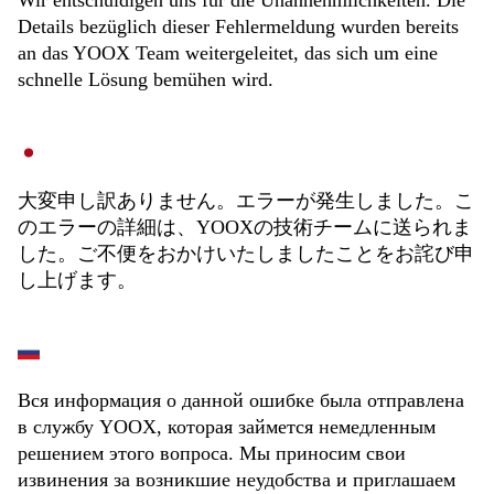
Wir entschuldigen uns für die Unannehmlichkeiten. Die
Details bezüglich dieser Fehlermeldung wurden bereits
an das YOOX Team weitergeleitet, das sich um eine
schnelle Lösung bemühen wird.
大変申し訳ありません。エラーが発生しました。こ
のエラーの詳細は、YOOXの技術チームに送られま
した。ご不便をおかけいたしましたことをお詫び申
し上げます。
Вся информация о данной ошибке была отправлена
в службу YOOX, которая займется немедленным
решением этого вопроса. Мы приносим свои
извинения за возникшие неудобства и приглашаем