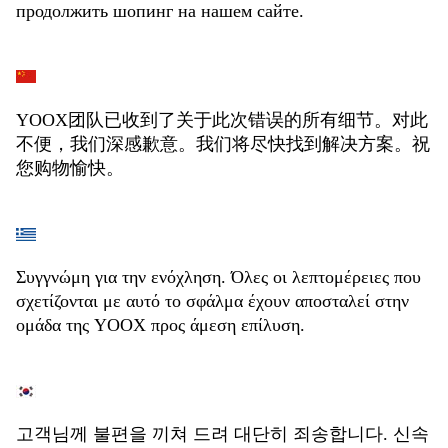
продолжить шопинг на нашем сайте.
YOOX团队已收到了关于此次错误的所有细节。对此
不便，我们深感歉意。我们将尽快找到解决方案。祝
您购物愉快。
Συγγνώμη για την ενόχληση. Όλες οι λεπτομέρειες που
σχετίζονται με αυτό το σφάλμα έχουν αποσταλεί στην
ομάδα της YOOX προς άμεση επίλυση.
고객님께 불편을 끼쳐 드려 대단히 죄송합니다. 신속