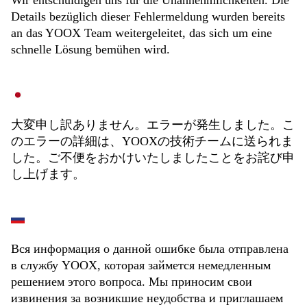
Wir entschuldigen uns für die Unannehmlichkeiten. Die
Details bezüglich dieser Fehlermeldung wurden bereits
an das YOOX Team weitergeleitet, das sich um eine
schnelle Lösung bemühen wird.
大変申し訳ありません。エラーが発生しました。こ
のエラーの詳細は、YOOXの技術チームに送られま
した。ご不便をおかけいたしましたことをお詫び申
し上げます。
Вся информация о данной ошибке была отправлена
в службу YOOX, которая займется немедленным
решением этого вопроса. Мы приносим свои
извинения за возникшие неудобства и приглашаем