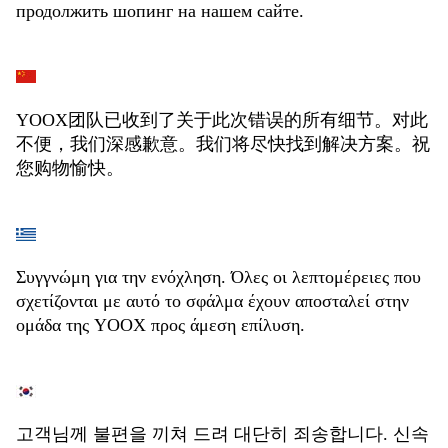
продолжить шопинг на нашем сайте.
YOOX团队已收到了关于此次错误的所有细节。对此
不便，我们深感歉意。我们将尽快找到解决方案。祝
您购物愉快。
Συγγνώμη για την ενόχληση. Όλες οι λεπτομέρειες που
σχετίζονται με αυτό το σφάλμα έχουν αποσταλεί στην
ομάδα της YOOX προς άμεση επίλυση.
고객님께 불편을 끼쳐 드려 대단히 죄송합니다. 신속