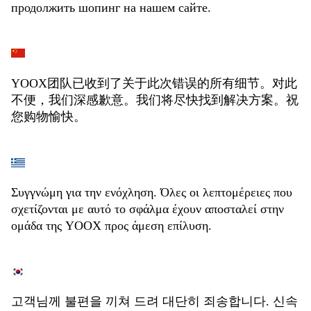
продолжить шопинг на нашем сайте.
YOOX团队已收到了关于此次错误的所有细节。对此
不便，我们深感歉意。我们将尽快找到解决方案。祝
您购物愉快。
Συγγνώμη για την ενόχληση. Όλες οι λεπτομέρειες που
σχετίζονται με αυτό το σφάλμα έχουν αποσταλεί στην
ομάδα της YOOX προς άμεση επίλυση.
고객님께 불편을 끼쳐 드려 대단히 죄송합니다. 신속