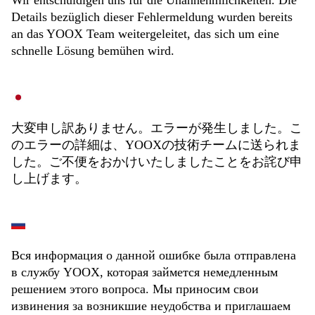
Wir entschuldigen uns für die Unannehmlichkeiten. Die
Details bezüglich dieser Fehlermeldung wurden bereits
an das YOOX Team weitergeleitet, das sich um eine
schnelle Lösung bemühen wird.
大変申し訳ありません。エラーが発生しました。こ
のエラーの詳細は、YOOXの技術チームに送られま
した。ご不便をおかけいたしましたことをお詫び申
し上げます。
Вся информация о данной ошибке была отправлена
в службу YOOX, которая займется немедленным
решением этого вопроса. Мы приносим свои
извинения за возникшие неудобства и приглашаем