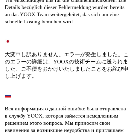
Wir entschuldigen uns für die Unannehmlichkeiten. Die
Details bezüglich dieser Fehlermeldung wurden bereits
an das YOOX Team weitergeleitet, das sich um eine
schnelle Lösung bemühen wird.
大変申し訳ありません。エラーが発生しました。こ
のエラーの詳細は、YOOXの技術チームに送られま
した。ご不便をおかけいたしましたことをお詫び申
し上げます。
Вся информация о данной ошибке была отправлена
в службу YOOX, которая займется немедленным
решением этого вопроса. Мы приносим свои
извинения за возникшие неудобства и приглашаем