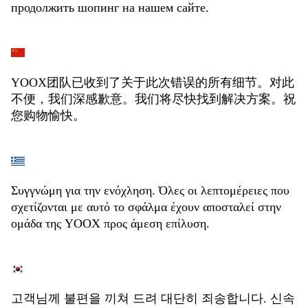
продолжить шопинг на нашем сайте.
YOOX团队已收到了关于此次错误的所有细节。对此
不便，我们深感歉意。我们将尽快找到解决方案。祝
您购物愉快。
Συγγνώμη για την ενόχληση. Όλες οι λεπτομέρειες που
σχετίζονται με αυτό το σφάλμα έχουν αποσταλεί στην
ομάδα της YOOX προς άμεση επίλυση.
고객님께 불편을 끼쳐 드려 대단히 죄송합니다. 신속