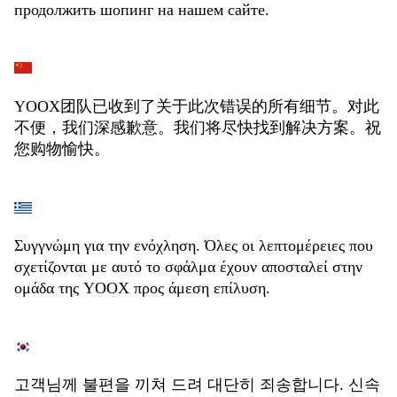
продолжить шопинг на нашем сайте.
YOOX团队已收到了关于此次错误的所有细节。对此
不便，我们深感歉意。我们将尽快找到解决方案。祝
您购物愉快。
Συγγνώμη για την ενόχληση. Όλες οι λεπτομέρειες που
σχετίζονται με αυτό το σφάλμα έχουν αποσταλεί στην
ομάδα της YOOX προς άμεση επίλυση.
고객님께 불편을 끼쳐 드려 대단히 죄송합니다. 신속