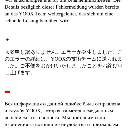
Wir entschuldigen uns für die Unannehmlichkeiten. Die
Details bezüglich dieser Fehlermeldung wurden bereits
an das YOOX Team weitergeleitet, das sich um eine
schnelle Lösung bemühen wird.
大変申し訳ありません。エラーが発生しました。こ
のエラーの詳細は、YOOXの技術チームに送られま
した。ご不便をおかけいたしましたことをお詫び申
し上げます。
Вся информация о данной ошибке была отправлена
в службу YOOX, которая займется немедленным
решением этого вопроса. Мы приносим свои
извинения за возникшие неудобства и приглашаем