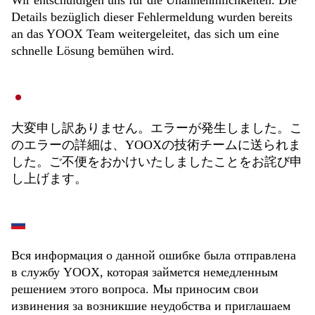
Wir entschuldigen uns für die Unannehmlichkeiten. Die
Details bezüglich dieser Fehlermeldung wurden bereits
an das YOOX Team weitergeleitet, das sich um eine
schnelle Lösung bemühen wird.
大変申し訳ありません。エラーが発生しました。こ
のエラーの詳細は、YOOXの技術チームに送られま
した。ご不便をおかけいたしましたことをお詫び申
し上げます。
Вся информация о данной ошибке была отправлена
в службу YOOX, которая займется немедленным
решением этого вопроса. Мы приносим свои
извинения за возникшие неудобства и приглашаем