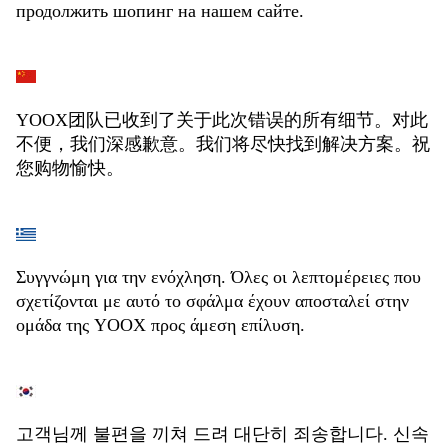
продолжить шопинг на нашем сайте.
YOOX团队已收到了关于此次错误的所有细节。对此
不便，我们深感歉意。我们将尽快找到解决方案。祝
您购物愉快。
Συγγνώμη για την ενόχληση. Όλες οι λεπτομέρειες που
σχετίζονται με αυτό το σφάλμα έχουν αποσταλεί στην
ομάδα της YOOX προς άμεση επίλυση.
고객님께 불편을 끼쳐 드려 대단히 죄송합니다. 신속