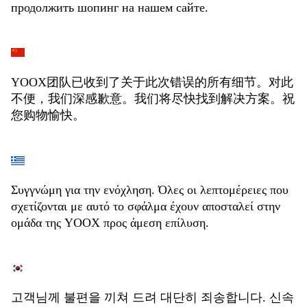
продолжить шопинг на нашем сайте.
YOOX团队已收到了关于此次错误的所有细节。对此
不便，我们深感歉意。我们将尽快找到解决方案。祝
您购物愉快。
Συγγνώμη για την ενόχληση. Όλες οι λεπτομέρειες που
σχετίζονται με αυτό το σφάλμα έχουν αποσταλεί στην
ομάδα της YOOX προς άμεση επίλυση.
고객님께 불편을 끼쳐 드려 대단히 죄송합니다. 신속