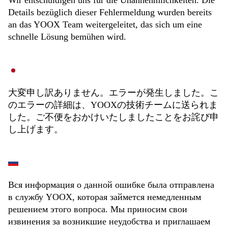
Wir entschuldigen uns für die Unannehmlichkeiten. Die
Details bezüglich dieser Fehlermeldung wurden bereits
an das YOOX Team weitergeleitet, das sich um eine
schnelle Lösung bemühen wird.
大変申し訳ありません。エラーが発生しました。こ
のエラーの詳細は、YOOXの技術チームに送られま
した。ご不便をおかけいたしましたことをお詫び申
し上げます。
Вся информация о данной ошибке была отправлена
в службу YOOX, которая займется немедленным
решением этого вопроса. Мы приносим свои
извинения за возникшие неудобства и приглашаем