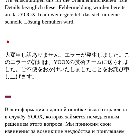
Wir entschuldigen uns für die Unannehmlichkeiten. Die
Details bezüglich dieser Fehlermeldung wurden bereits
an das YOOX Team weitergeleitet, das sich um eine
schnelle Lösung bemühen wird.
大変申し訳ありません。エラーが発生しました。こ
のエラーの詳細は、YOOXの技術チームに送られま
した。ご不便をおかけいたしましたことをお詫び申
し上げます。
Вся информация о данной ошибке была отправлена
в службу YOOX, которая займется немедленным
решением этого вопроса. Мы приносим свои
извинения за возникшие неудобства и приглашаем