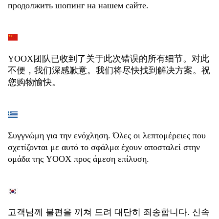
продолжить шопинг на нашем сайте.
YOOX团队已收到了关于此次错误的所有细节。对此
不便，我们深感歉意。我们将尽快找到解决方案。祝
您购物愉快。
Συγγνώμη για την ενόχληση. Όλες οι λεπτομέρειες που
σχετίζονται με αυτό το σφάλμα έχουν αποσταλεί στην
ομάδα της YOOX προς άμεση επίλυση.
고객님께 불편을 끼쳐 드려 대단히 죄송합니다. 신속