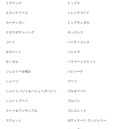
イヤリング
トップス
エスパドリーユ
トレンチコート
カーディガン
トングサンダル
クロスボディバッグ
ネックレス
コート
パーティドレス
サロペット
パジャマ
サンダル
パファージャケット
ジュエリー＆時計
バレリーナ
ショーツ
ブーツ
ショートパンツ＆バミューダパンツ
プルオーバー
ショートブーツ
ブルゾン
スーツ＆アンサンブル
ブレスレット
スウェット
ボディスーツ ランジェリー