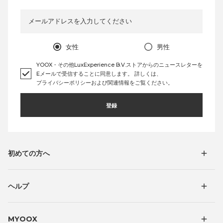
メールアドレスを入力してください
女性
男性
YOOX・その他LuxExperience B.V.ストアからの
ニュースレターを
Eメールで
受信することに
同意します。
詳しくは、
プライバシーポリシー
および
関連情報
を
ご覧ください。
登録
初めての方へ
ヘルプ
MYOOX