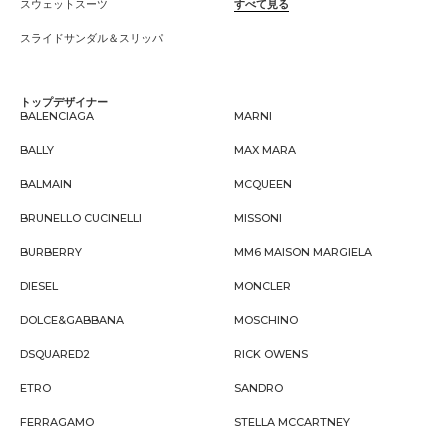
スウェットスーツ
すべて見る
スライドサンダル＆スリッパ
トップデザイナー
BALENCIAGA
MARNI
BALLY
MAX MARA
BALMAIN
MCQUEEN
BRUNELLO CUCINELLI
MISSONI
BURBERRY
MM6 MAISON MARGIELA
DIESEL
MONCLER
DOLCE&GABBANA
MOSCHINO
DSQUARED2
RICK OWENS
ETRO
SANDRO
FERRAGAMO
STELLA MCCARTNEY