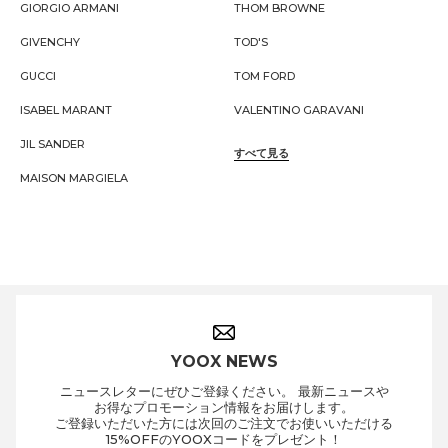
GIORGIO ARMANI
THOM BROWNE
GIVENCHY
TOD'S
GUCCI
TOM FORD
ISABEL MARANT
VALENTINO GARAVANI
JIL SANDER
すべて見る
MAISON MARGIELA
Footer Navigation
YOOX NEWS
ニュースレター
に
ぜひ
ご登録ください。
最新
ニュースや
お得な
プロモーション
情報を
お届けします。
ご登録いただいた方には
次回のご注文で
お使いいただける
15%OFFの
YOOXコードを
プレゼント！