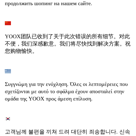
продолжить шопинг на нашем сайте.
YOOX团队已收到了关于此次错误的所有细节。对此
不便，我们深感歉意。我们将尽快找到解决方案。祝
您购物愉快。
Συγγνώμη για την ενόχληση. Όλες οι λεπτομέρειες που
σχετίζονται με αυτό το σφάλμα έχουν αποσταλεί στην
ομάδα της YOOX προς άμεση επίλυση.
고객님께 불편을 끼쳐 드려 대단히 죄송합니다. 신속