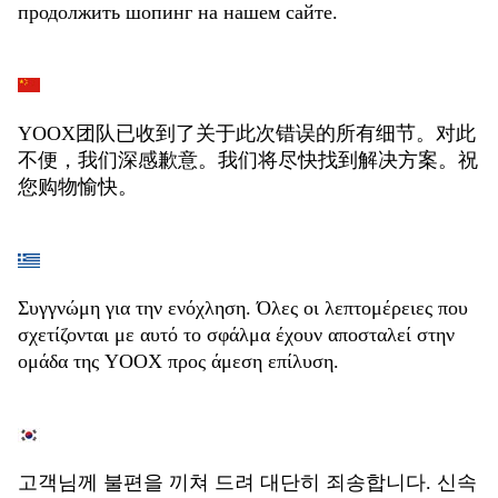
продолжить шопинг на нашем сайте.
YOOX团队已收到了关于此次错误的所有细节。对此
不便，我们深感歉意。我们将尽快找到解决方案。祝
您购物愉快。
Συγγνώμη για την ενόχληση. Όλες οι λεπτομέρειες που
σχετίζονται με αυτό το σφάλμα έχουν αποσταλεί στην
ομάδα της YOOX προς άμεση επίλυση.
고객님께 불편을 끼쳐 드려 대단히 죄송합니다. 신속