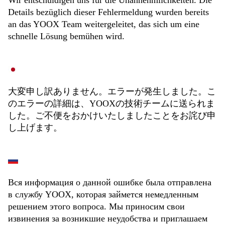
Wir entschuldigen uns für die Unannehmlichkeiten. Die
Details bezüglich dieser Fehlermeldung wurden bereits
an das YOOX Team weitergeleitet, das sich um eine
schnelle Lösung bemühen wird.
大変申し訳ありません。エラーが発生しました。こ
のエラーの詳細は、YOOXの技術チームに送られま
した。ご不便をおかけいたしましたことをお詫び申
し上げます。
Вся информация о данной ошибке была отправлена
в службу YOOX, которая займется немедленным
решением этого вопроса. Мы приносим свои
извинения за возникшие неудобства и приглашаем