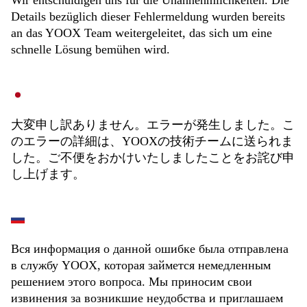
Wir entschuldigen uns für die Unannehmlichkeiten. Die
Details bezüglich dieser Fehlermeldung wurden bereits
an das YOOX Team weitergeleitet, das sich um eine
schnelle Lösung bemühen wird.
大変申し訳ありません。エラーが発生しました。こ
のエラーの詳細は、YOOXの技術チームに送られま
した。ご不便をおかけいたしましたことをお詫び申
し上げます。
Вся информация о данной ошибке была отправлена
в службу YOOX, которая займется немедленным
решением этого вопроса. Мы приносим свои
извинения за возникшие неудобства и приглашаем