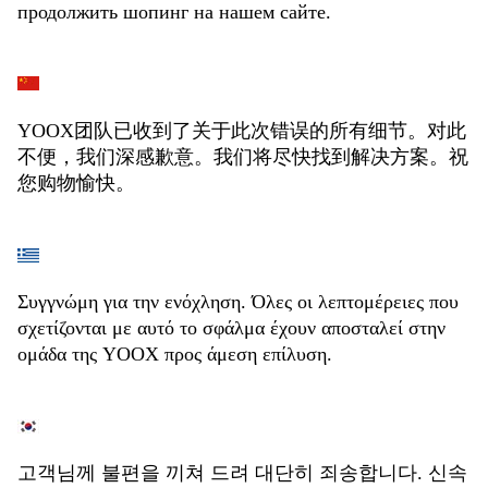
продолжить шопинг на нашем сайте.
YOOX团队已收到了关于此次错误的所有细节。对此
不便，我们深感歉意。我们将尽快找到解决方案。祝
您购物愉快。
Συγγνώμη για την ενόχληση. Όλες οι λεπτομέρειες που
σχετίζονται με αυτό το σφάλμα έχουν αποσταλεί στην
ομάδα της YOOX προς άμεση επίλυση.
고객님께 불편을 끼쳐 드려 대단히 죄송합니다. 신속