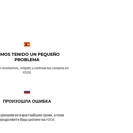
EMOS TENIDO UN PEQUEÑO
PROBLEMA
o resolvemos, relájate y continúa tus compras en
YOOX.
ПРОИЗОШЛА ОШИБКА
зрешим ее в кратчайшие сроки, а пока
продолжите Ваш шопинг на YOOX.