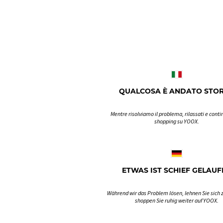
QUALCOSA È ANDATO STO
Mentre risolviamo il problema, rilassati e contin
shopping su YOOX.
ETWAS IST SCHIEF GELAUF
Während wir das Problem lösen, lehnen Sie sich 
shoppen Sie ruhig weiter auf YOOX.