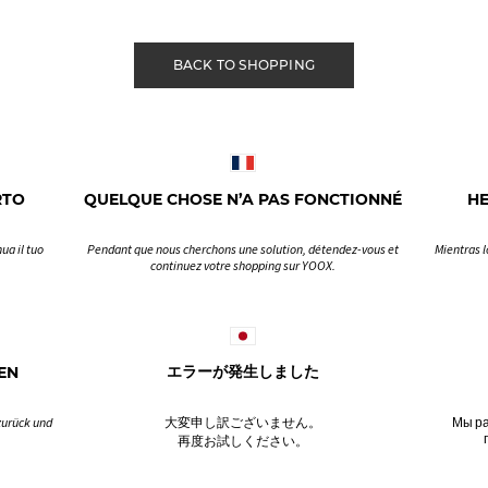
BACK TO SHOPPING
RTO
QUELQUE CHOSE N’A PAS FONCTIONNÉ
H
ua il tuo
Pendant que nous cherchons une solution, détendez-vous et
Mientras l
continuez votre shopping sur YOOX.
EN
エラーが発生しました
zurück und
大変申し訳ございません。
Мы ра
再度お試しください。