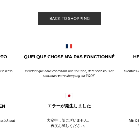
BACK TO SHOPPING
RTO
QUELQUE CHOSE N’A PAS FONCTIONNÉ
H
ua il tuo
Pendant que nous cherchons une solution, détendez-vous et
Mientras l
continuez votre shopping sur YOOX.
EN
エラーが発生しました
zurück und
大変申し訳ございません。
Мы ра
再度お試しください。