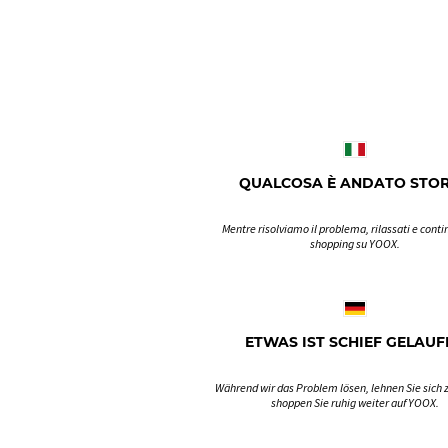
QUALCOSA È ANDATO STO
Mentre risolviamo il problema, rilassati e contin
shopping su YOOX.
ETWAS IST SCHIEF GELAUF
Während wir das Problem lösen, lehnen Sie sich 
shoppen Sie ruhig weiter auf YOOX.