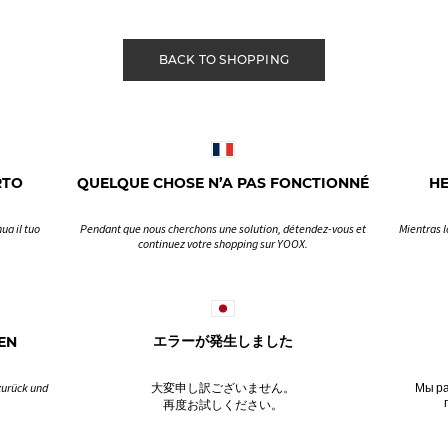
BACK TO SHOPPING
RTO
QUELQUE CHOSE N’A PAS FONCTIONNÉ
H
ua il tuo
Pendant que nous cherchons une solution, détendez-vous et
Mientras l
continuez votre shopping sur YOOX.
EN
エラーが発生しました
zurück und
大変申し訳ございません。
Мы ра
再度お試しください。