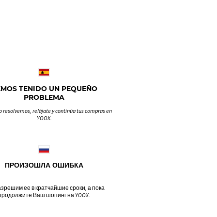
EMOS TENIDO UN PEQUEÑO
PROBLEMA
o resolvemos, relájate y continúa tus compras en
YOOX.
ПРОИЗОШЛА ОШИБКА
зрешим ее в кратчайшие сроки, а пока
продолжите Ваш шопинг на YOOX.