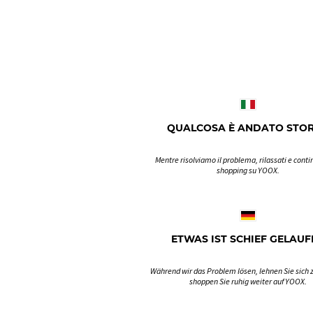
QUALCOSA È ANDATO STO
Mentre risolviamo il problema, rilassati e contin
shopping su YOOX.
ETWAS IST SCHIEF GELAUF
Während wir das Problem lösen, lehnen Sie sich 
shoppen Sie ruhig weiter auf YOOX.