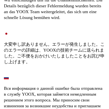
Wir entschuldigen uns für die Unannehmlichkeiten. Die
Details bezüglich dieser Fehlermeldung wurden bereits
an das YOOX Team weitergeleitet, das sich um eine
schnelle Lösung bemühen wird.
大変申し訳ありません。エラーが発生しました。こ
のエラーの詳細は、YOOXの技術チームに送られま
した。ご不便をおかけいたしましたことをお詫び申
し上げます。
Вся информация о данной ошибке была отправлена
в службу YOOX, которая займется немедленным
решением этого вопроса. Мы приносим свои
извинения за возникшие неудобства и приглашаем