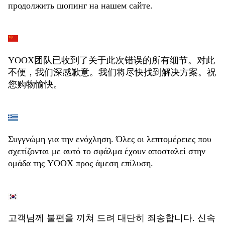
продолжить шопинг на нашем сайте.
YOOX团队已收到了关于此次错误的所有细节。对此
不便，我们深感歉意。我们将尽快找到解决方案。祝
您购物愉快。
Συγγνώμη για την ενόχληση. Όλες οι λεπτομέρειες που
σχετίζονται με αυτό το σφάλμα έχουν αποσταλεί στην
ομάδα της YOOX προς άμεση επίλυση.
고객님께 불편을 끼쳐 드려 대단히 죄송합니다. 신속