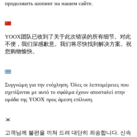
продолжить шопинг на нашем сайте.
YOOX团队已收到了关于此次错误的所有细节。对此
不便，我们深感歉意。我们将尽快找到解决方案。祝
您购物愉快。
Συγγνώμη για την ενόχληση. Όλες οι λεπτομέρειες που
σχετίζονται με αυτό το σφάλμα έχουν αποσταλεί στην
ομάδα της YOOX προς άμεση επίλυση.
고객님께 불편을 끼쳐 드려 대단히 죄송합니다. 신속