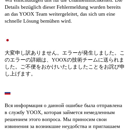
Wir entschuldigen uns für die Unannehmlichkeiten. Die
Details bezüglich dieser Fehlermeldung wurden bereits
an das YOOX Team weitergeleitet, das sich um eine
schnelle Lösung bemühen wird.
大変申し訳ありません。エラーが発生しました。こ
のエラーの詳細は、YOOXの技術チームに送られま
した。ご不便をおかけいたしましたことをお詫び申
し上げます。
Вся информация о данной ошибке была отправлена
в службу YOOX, которая займется немедленным
решением этого вопроса. Мы приносим свои
извинения за возникшие неудобства и приглашаем