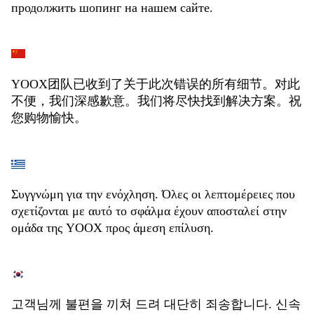
продолжить шопинг на нашем сайте.
YOOX团队已收到了关于此次错误的所有细节。对此
不便，我们深感歉意。我们将尽快找到解决方案。祝
您购物愉快。
Συγγνώμη για την ενόχληση. Όλες οι λεπτομέρειες που
σχετίζονται με αυτό το σφάλμα έχουν αποσταλεί στην
ομάδα της YOOX προς άμεση επίλυση.
고객님께 불편을 끼쳐 드려 대단히 죄송합니다. 신속