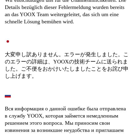
Wir entschuldigen uns für die Unannehmlichkeiten. Die
Details bezüglich dieser Fehlermeldung wurden bereits
an das YOOX Team weitergeleitet, das sich um eine
schnelle Lösung bemühen wird.
大変申し訳ありません。エラーが発生しました。こ
のエラーの詳細は、YOOXの技術チームに送られま
した。ご不便をおかけいたしましたことをお詫び申
し上げます。
Вся информация о данной ошибке была отправлена
в службу YOOX, которая займется немедленным
решением этого вопроса. Мы приносим свои
извинения за возникшие неудобства и приглашаем