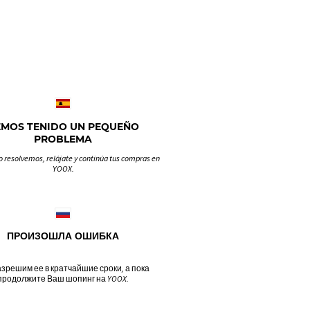
EMOS TENIDO UN PEQUEÑO
PROBLEMA
o resolvemos, relájate y continúa tus compras en
YOOX.
ПРОИЗОШЛА ОШИБКА
зрешим ее в кратчайшие сроки, а пока
продолжите Ваш шопинг на YOOX.