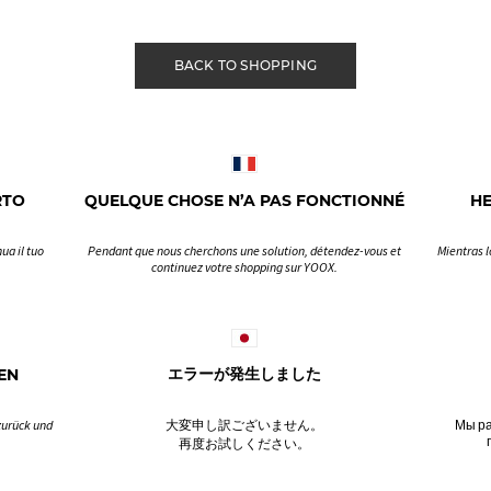
BACK TO SHOPPING
RTO
QUELQUE CHOSE N’A PAS FONCTIONNÉ
H
ua il tuo
Pendant que nous cherchons une solution, détendez-vous et
Mientras l
continuez votre shopping sur YOOX.
EN
エラーが発生しました
zurück und
大変申し訳ございません。
Мы ра
再度お試しください。