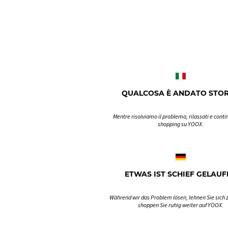
QUALCOSA È ANDATO STO
Mentre risolviamo il problema, rilassati e contin
shopping su YOOX.
ETWAS IST SCHIEF GELAUF
Während wir das Problem lösen, lehnen Sie sich 
shoppen Sie ruhig weiter auf YOOX.