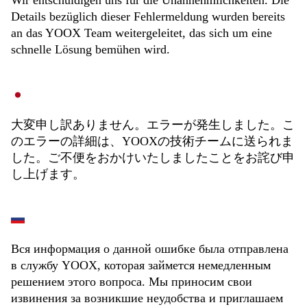
Wir entschuldigen uns für die Unannehmlichkeiten. Die
Details bezüglich dieser Fehlermeldung wurden bereits
an das YOOX Team weitergeleitet, das sich um eine
schnelle Lösung bemühen wird.
大変申し訳ありません。エラーが発生しました。こ
のエラーの詳細は、YOOXの技術チームに送られま
した。ご不便をおかけいたしましたことをお詫び申
し上げます。
Вся информация о данной ошибке была отправлена
в службу YOOX, которая займется немедленным
решением этого вопроса. Мы приносим свои
извинения за возникшие неудобства и приглашаем