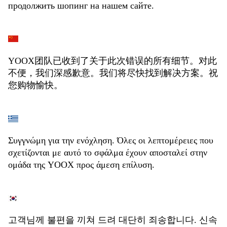
продолжить шопинг на нашем сайте.
YOOX团队已收到了关于此次错误的所有细节。对此
不便，我们深感歉意。我们将尽快找到解决方案。祝
您购物愉快。
Συγγνώμη για την ενόχληση. Όλες οι λεπτομέρειες που
σχετίζονται με αυτό το σφάλμα έχουν αποσταλεί στην
ομάδα της YOOX προς άμεση επίλυση.
고객님께 불편을 끼쳐 드려 대단히 죄송합니다. 신속