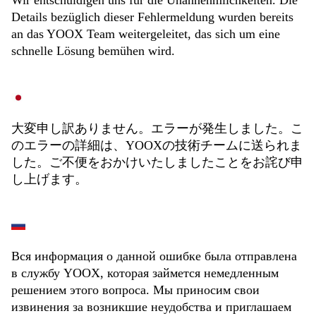
Wir entschuldigen uns für die Unannehmlichkeiten. Die
Details bezüglich dieser Fehlermeldung wurden bereits
an das YOOX Team weitergeleitet, das sich um eine
schnelle Lösung bemühen wird.
大変申し訳ありません。エラーが発生しました。こ
のエラーの詳細は、YOOXの技術チームに送られま
した。ご不便をおかけいたしましたことをお詫び申
し上げます。
Вся информация о данной ошибке была отправлена
в службу YOOX, которая займется немедленным
решением этого вопроса. Мы приносим свои
извинения за возникшие неудобства и приглашаем