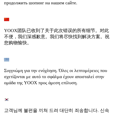
продолжить шопинг на нашем сайте.
YOOX团队已收到了关于此次错误的所有细节。对此
不便，我们深感歉意。我们将尽快找到解决方案。祝
您购物愉快。
Συγγνώμη για την ενόχληση. Όλες οι λεπτομέρειες που
σχετίζονται με αυτό το σφάλμα έχουν αποσταλεί στην
ομάδα της YOOX προς άμεση επίλυση.
고객님께 불편을 끼쳐 드려 대단히 죄송합니다. 신속