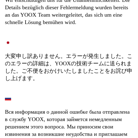
Wir entschuldigen uns für die Unannehmlichkeiten. Die
Details bezüglich dieser Fehlermeldung wurden bereits
an das YOOX Team weitergeleitet, das sich um eine
schnelle Lösung bemühen wird.
大変申し訳ありません。エラーが発生しました。こ
のエラーの詳細は、YOOXの技術チームに送られま
した。ご不便をおかけいたしましたことをお詫び申
し上げます。
Вся информация о данной ошибке была отправлена
в службу YOOX, которая займется немедленным
решением этого вопроса. Мы приносим свои
извинения за возникшие неудобства и приглашаем