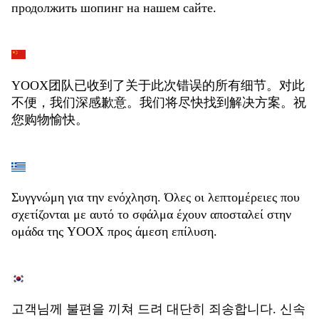
продолжить шопинг на нашем сайте.
YOOX团队已收到了关于此次错误的所有细节。对此
不便，我们深感歉意。我们将尽快找到解决方案。祝
您购物愉快。
Συγγνώμη για την ενόχληση. Όλες οι λεπτομέρειες που
σχετίζονται με αυτό το σφάλμα έχουν αποσταλεί στην
ομάδα της YOOX προς άμεση επίλυση.
고객님께 불편을 끼쳐 드려 대단히 죄송합니다. 신속