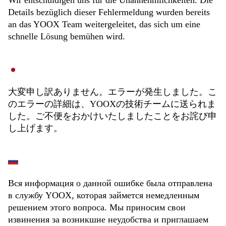
Wir entschuldigen uns für die Unannehmlichkeiten. Die
Details bezüglich dieser Fehlermeldung wurden bereits
an das YOOX Team weitergeleitet, das sich um eine
schnelle Lösung bemühen wird.
大変申し訳ありません。エラーが発生しました。こ
のエラーの詳細は、YOOXの技術チームに送られま
した。ご不便をおかけいたしましたことをお詫び申
し上げます。
Вся информация о данной ошибке была отправлена
в службу YOOX, которая займется немедленным
решением этого вопроса. Мы приносим свои
извинения за возникшие неудобства и приглашаем