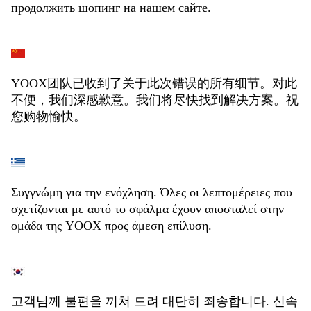
продолжить шопинг на нашем сайте.
YOOX团队已收到了关于此次错误的所有细节。对此
不便，我们深感歉意。我们将尽快找到解决方案。祝
您购物愉快。
Συγγνώμη για την ενόχληση. Όλες οι λεπτομέρειες που
σχετίζονται με αυτό το σφάλμα έχουν αποσταλεί στην
ομάδα της YOOX προς άμεση επίλυση.
고객님께 불편을 끼쳐 드려 대단히 죄송합니다. 신속