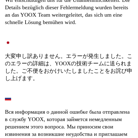
Wir entschuldigen uns für die Unannehmlichkeiten. Die
Details bezüglich dieser Fehlermeldung wurden bereits
an das YOOX Team weitergeleitet, das sich um eine
schnelle Lösung bemühen wird.
大変申し訳ありません。エラーが発生しました。こ
のエラーの詳細は、YOOXの技術チームに送られま
した。ご不便をおかけいたしましたことをお詫び申
し上げます。
Вся информация о данной ошибке была отправлена
в службу YOOX, которая займется немедленным
решением этого вопроса. Мы приносим свои
извинения за возникшие неудобства и приглашаем