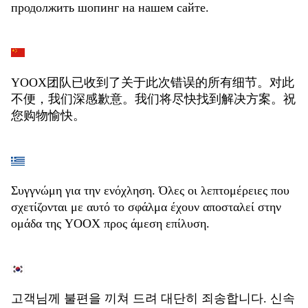
продолжить шопинг на нашем сайте.
YOOX团队已收到了关于此次错误的所有细节。对此
不便，我们深感歉意。我们将尽快找到解决方案。祝
您购物愉快。
Συγγνώμη για την ενόχληση. Όλες οι λεπτομέρειες που
σχετίζονται με αυτό το σφάλμα έχουν αποσταλεί στην
ομάδα της YOOX προς άμεση επίλυση.
고객님께 불편을 끼쳐 드려 대단히 죄송합니다. 신속