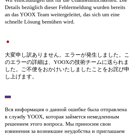
Wir entschuldigen uns für die Unannehmlichkeiten. Die
Details bezüglich dieser Fehlermeldung wurden bereits
an das YOOX Team weitergeleitet, das sich um eine
schnelle Lösung bemühen wird.
大変申し訳ありません。エラーが発生しました。こ
のエラーの詳細は、YOOXの技術チームに送られま
した。ご不便をおかけいたしましたことをお詫び申
し上げます。
Вся информация о данной ошибке была отправлена
в службу YOOX, которая займется немедленным
решением этого вопроса. Мы приносим свои
извинения за возникшие неудобства и приглашаем