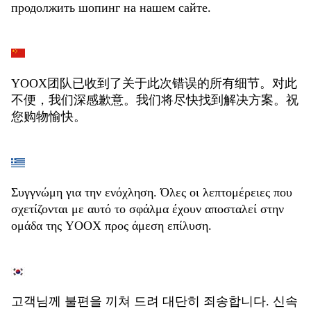
продолжить шопинг на нашем сайте.
YOOX团队已收到了关于此次错误的所有细节。对此
不便，我们深感歉意。我们将尽快找到解决方案。祝
您购物愉快。
Συγγνώμη για την ενόχληση. Όλες οι λεπτομέρειες που
σχετίζονται με αυτό το σφάλμα έχουν αποσταλεί στην
ομάδα της YOOX προς άμεση επίλυση.
고객님께 불편을 끼쳐 드려 대단히 죄송합니다. 신속