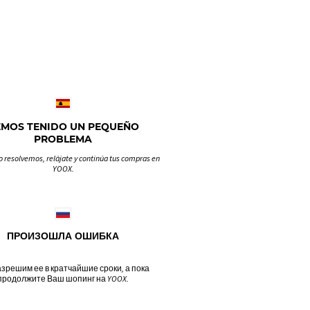
EMOS TENIDO UN PEQUEÑO
PROBLEMA
o resolvemos, relájate y continúa tus compras en
YOOX.
ПРОИЗОШЛА ОШИБКА
зрешим ее в кратчайшие сроки, а пока
продолжите Ваш шопинг на YOOX.