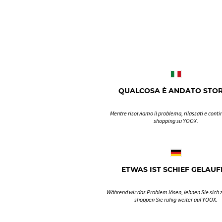
QUALCOSA È ANDATO STO
Mentre risolviamo il problema, rilassati e contin
shopping su YOOX.
ETWAS IST SCHIEF GELAUF
Während wir das Problem lösen, lehnen Sie sich 
shoppen Sie ruhig weiter auf YOOX.