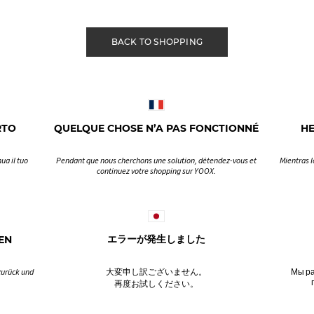
BACK TO SHOPPING
RTO
QUELQUE CHOSE N’A PAS FONCTIONNÉ
H
ua il tuo
Pendant que nous cherchons une solution, détendez-vous et
Mientras l
continuez votre shopping sur YOOX.
EN
エラーが発生しました
zurück und
大変申し訳ございません。
Мы ра
再度お試しください。