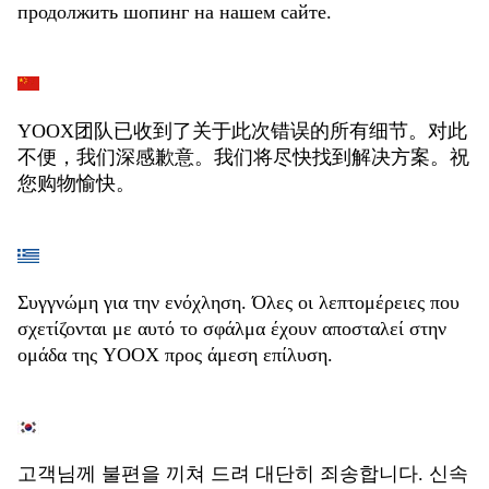
продолжить шопинг на нашем сайте.
YOOX团队已收到了关于此次错误的所有细节。对此
不便，我们深感歉意。我们将尽快找到解决方案。祝
您购物愉快。
Συγγνώμη για την ενόχληση. Όλες οι λεπτομέρειες που
σχετίζονται με αυτό το σφάλμα έχουν αποσταλεί στην
ομάδα της YOOX προς άμεση επίλυση.
고객님께 불편을 끼쳐 드려 대단히 죄송합니다. 신속