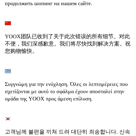
продолжить шопинг на нашем сайте.
YOOX团队已收到了关于此次错误的所有细节。对此
不便，我们深感歉意。我们将尽快找到解决方案。祝
您购物愉快。
Συγγνώμη για την ενόχληση. Όλες οι λεπτομέρειες που
σχετίζονται με αυτό το σφάλμα έχουν αποσταλεί στην
ομάδα της YOOX προς άμεση επίλυση.
고객님께 불편을 끼쳐 드려 대단히 죄송합니다. 신속