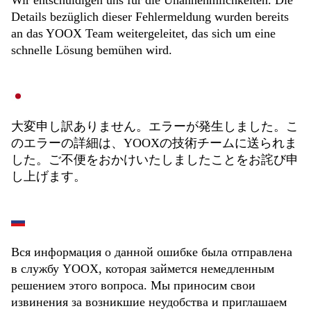
Wir entschuldigen uns für die Unannehmlichkeiten. Die
Details bezüglich dieser Fehlermeldung wurden bereits
an das YOOX Team weitergeleitet, das sich um eine
schnelle Lösung bemühen wird.
大変申し訳ありません。エラーが発生しました。こ
のエラーの詳細は、YOOXの技術チームに送られま
した。ご不便をおかけいたしましたことをお詫び申
し上げます。
Вся информация о данной ошибке была отправлена
в службу YOOX, которая займется немедленным
решением этого вопроса. Мы приносим свои
извинения за возникшие неудобства и приглашаем