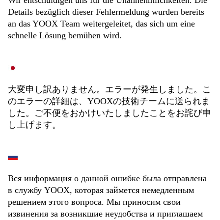
Wir entschuldigen uns für die Unannehmlichkeiten. Die
Details bezüglich dieser Fehlermeldung wurden bereits
an das YOOX Team weitergeleitet, das sich um eine
schnelle Lösung bemühen wird.
大変申し訳ありません。エラーが発生しました。こ
のエラーの詳細は、YOOXの技術チームに送られま
した。ご不便をおかけいたしましたことをお詫び申
し上げます。
Вся информация о данной ошибке была отправлена
в службу YOOX, которая займется немедленным
решением этого вопроса. Мы приносим свои
извинения за возникшие неудобства и приглашаем