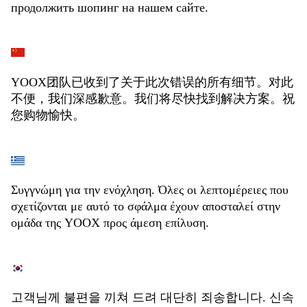
продолжить шопинг на нашем сайте.
YOOX团队已收到了关于此次错误的所有细节。对此
不便，我们深感歉意。我们将尽快找到解决方案。祝
您购物愉快。
Συγγνώμη για την ενόχληση. Όλες οι λεπτομέρειες που
σχετίζονται με αυτό το σφάλμα έχουν αποσταλεί στην
ομάδα της YOOX προς άμεση επίλυση.
고객님께 불편을 끼쳐 드려 대단히 죄송합니다. 신속