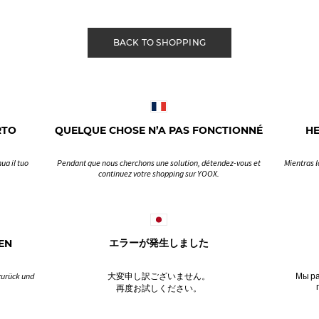
BACK TO SHOPPING
RTO
QUELQUE CHOSE N’A PAS FONCTIONNÉ
H
ua il tuo
Pendant que nous cherchons une solution, détendez-vous et
Mientras l
continuez votre shopping sur YOOX.
EN
エラーが発生しました
zurück und
大変申し訳ございません。
Мы ра
再度お試しください。