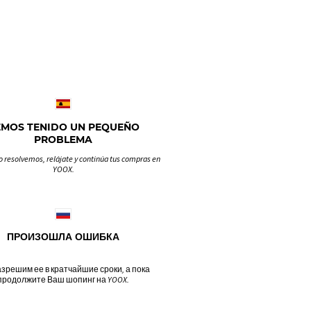
EMOS TENIDO UN PEQUEÑO
PROBLEMA
o resolvemos, relájate y continúa tus compras en
YOOX.
ПРОИЗОШЛА ОШИБКА
зрешим ее в кратчайшие сроки, а пока
продолжите Ваш шопинг на YOOX.