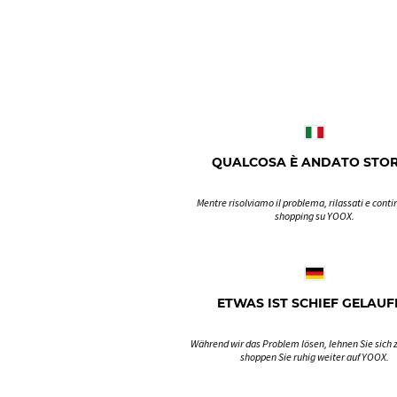
QUALCOSA È ANDATO STO
Mentre risolviamo il problema, rilassati e contin
shopping su YOOX.
ETWAS IST SCHIEF GELAUF
Während wir das Problem lösen, lehnen Sie sich 
shoppen Sie ruhig weiter auf YOOX.