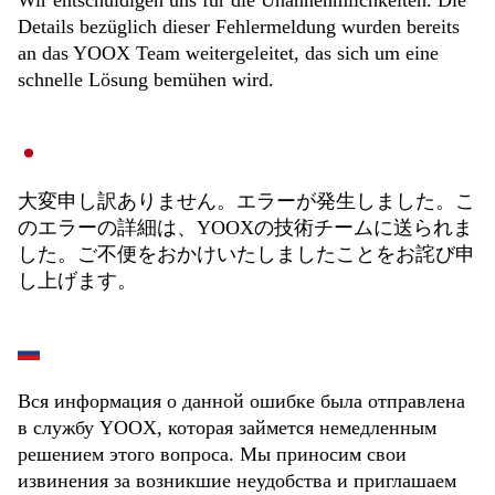
Wir entschuldigen uns für die Unannehmlichkeiten. Die
Details bezüglich dieser Fehlermeldung wurden bereits
an das YOOX Team weitergeleitet, das sich um eine
schnelle Lösung bemühen wird.
大変申し訳ありません。エラーが発生しました。こ
のエラーの詳細は、YOOXの技術チームに送られま
した。ご不便をおかけいたしましたことをお詫び申
し上げます。
Вся информация о данной ошибке была отправлена
в службу YOOX, которая займется немедленным
решением этого вопроса. Мы приносим свои
извинения за возникшие неудобства и приглашаем