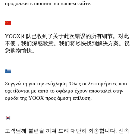
продолжить шопинг на нашем сайте.
YOOX团队已收到了关于此次错误的所有细节。对此
不便，我们深感歉意。我们将尽快找到解决方案。祝
您购物愉快。
Συγγνώμη για την ενόχληση. Όλες οι λεπτομέρειες που
σχετίζονται με αυτό το σφάλμα έχουν αποσταλεί στην
ομάδα της YOOX προς άμεση επίλυση.
고객님께 불편을 끼쳐 드려 대단히 죄송합니다. 신속