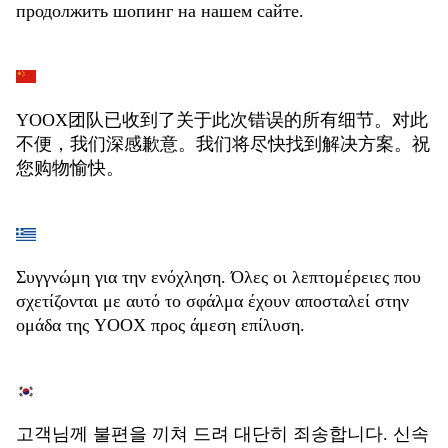
продолжить шопинг на нашем сайте.
YOOX团队已收到了关于此次错误的所有细节。对此
不便，我们深感歉意。我们将尽快找到解决方案。祝
您购物愉快。
Συγγνώμη για την ενόχληση. Όλες οι λεπτομέρειες που
σχετίζονται με αυτό το σφάλμα έχουν αποσταλεί στην
ομάδα της YOOX προς άμεση επίλυση.
고객님께 불편을 끼쳐 드려 대단히 죄송합니다. 신속