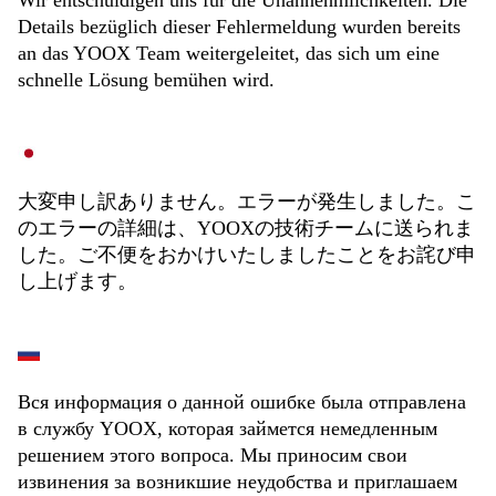
Wir entschuldigen uns für die Unannehmlichkeiten. Die
Details bezüglich dieser Fehlermeldung wurden bereits
an das YOOX Team weitergeleitet, das sich um eine
schnelle Lösung bemühen wird.
大変申し訳ありません。エラーが発生しました。こ
のエラーの詳細は、YOOXの技術チームに送られま
した。ご不便をおかけいたしましたことをお詫び申
し上げます。
Вся информация о данной ошибке была отправлена
в службу YOOX, которая займется немедленным
решением этого вопроса. Мы приносим свои
извинения за возникшие неудобства и приглашаем