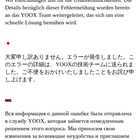
Wir entschuldigen uns für die Unannehmlichkeiten. Die
Details bezüglich dieser Fehlermeldung wurden bereits
an das YOOX Team weitergeleitet, das sich um eine
schnelle Lösung bemühen wird.
大変申し訳ありません。エラーが発生しました。こ
のエラーの詳細は、YOOXの技術チームに送られま
した。ご不便をおかけいたしましたことをお詫び申
し上げます。
Вся информация о данной ошибке была отправлена
в службу YOOX, которая займется немедленным
решением этого вопроса. Мы приносим свои
извинения за возникшие неудобства и приглашаем