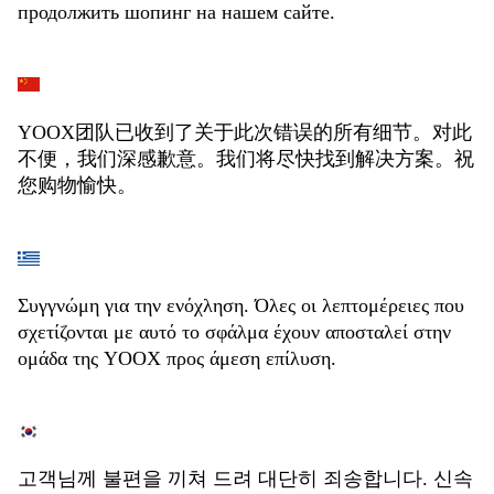
продолжить шопинг на нашем сайте.
YOOX团队已收到了关于此次错误的所有细节。对此
不便，我们深感歉意。我们将尽快找到解决方案。祝
您购物愉快。
Συγγνώμη για την ενόχληση. Όλες οι λεπτομέρειες που
σχετίζονται με αυτό το σφάλμα έχουν αποσταλεί στην
ομάδα της YOOX προς άμεση επίλυση.
고객님께 불편을 끼쳐 드려 대단히 죄송합니다. 신속